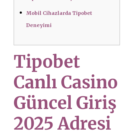
Mobil Cihazlarda Tipobet
Deneyimi
Tipobet
Canlı Casino
Güncel Giriş
2025 Adresi