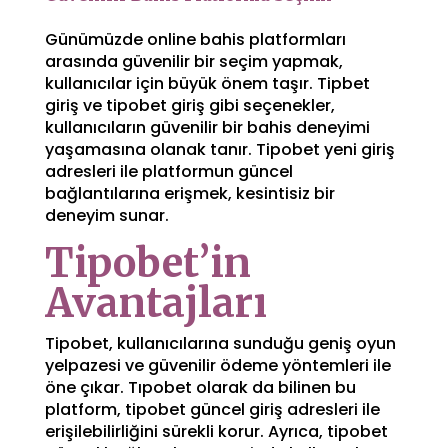
Günümüzde online bahis platformları
arasında güvenilir bir seçim yapmak,
kullanıcılar için büyük önem taşır. Tipbet
giriş ve tipobet giriş gibi seçenekler,
kullanıcıların güvenilir bir bahis deneyimi
yaşamasına olanak tanır. Tipobet yeni giriş
adresleri ile platformun güncel
bağlantılarına erişmek, kesintisiz bir
deneyim sunar.
Tipobet’in
Avantajları
Tipobet, kullanıcılarına sunduğu geniş oyun
yelpazesi ve güvenilir ödeme yöntemleri ile
öne çıkar. Tıpobet olarak da bilinen bu
platform, tipobet güncel giriş adresleri ile
erişilebilirliğini sürekli korur. Ayrıca, tipobet