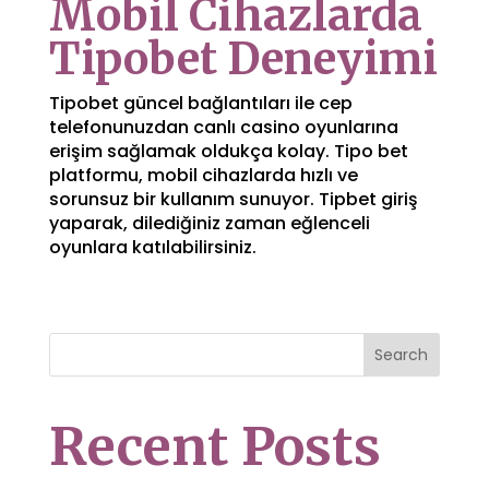
Mobil Cihazlarda
Tipobet Deneyimi
Tipobet güncel bağlantıları ile cep
telefonunuzdan canlı casino oyunlarına
erişim sağlamak oldukça kolay. Tipo bet
platformu, mobil cihazlarda hızlı ve
sorunsuz bir kullanım sunuyor. Tipbet giriş
yaparak, dilediğiniz zaman eğlenceli
oyunlara katılabilirsiniz.
Search
Recent Posts