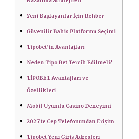
Kazanma Stratejileri
Yeni Başlayanlar İçin Rehber
Güvenilir Bahis Platformu Seçimi
Tipobet’in Avantajları
Neden Tipo Bet Tercih Edilmeli?
TİPOBET Avantajları ve
Özellikleri
Mobil Uyumlu Casino Deneyimi
2025’te Cep Telefonundan Erişim
Tipobet Yeni Giriş Adresleri