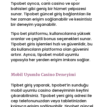
Tıpobet ayrıca, canlı casino ve spor
bahisleri gibi geniş bir hizmet yelpazesi
sunar. Tipobet güncel giriş bağlantıları ile
her zaman erişim sağlanabilir ve kesintisiz
bir deneyim yaşanabilir.
Tipo bet platformu, kullanıcılarına yüksek
oranlar ve çeşitli bonus seçenekleri sunar.
Tipobet giris işlemleri hızlı ve güvenlidir, bu
da kullanıcıların platforma olan güvenini
artırır. Ayrıca, tipobet mobil uyumlu
yapısıyla her yerden erişim imkanı sağlar.
Mobil Uyumlu Casino Deneyimi
Tipbet giriş yaparak, tıpobet’in sunduğu
mobil uyumlu casino deneyiminin keyfini
çıkarabilirsiniz. Tipobet yeni giriş adresi ile
cep telefonunuzdan veya tabletinizden
kolayca erişim sağlayabilir, tipobet güncel