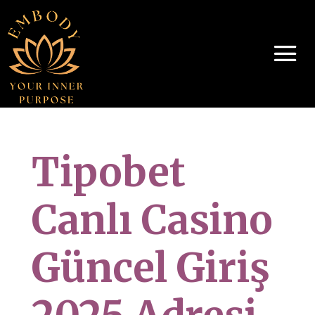
Tipobet
Canlı Casino
Güncel Giriş