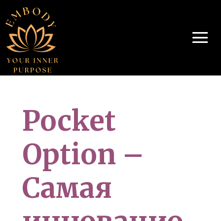
Pocket
Option –
Самая