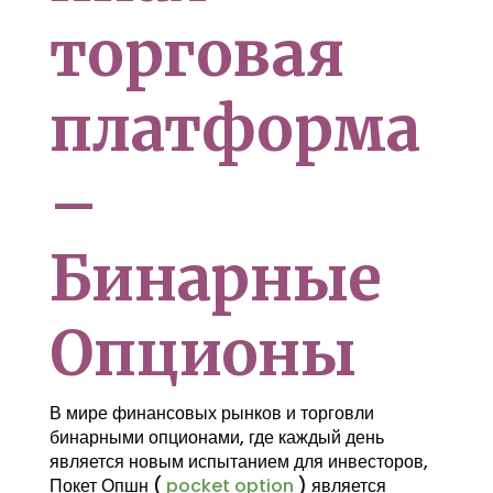
торговая
платформа
–
Бинарные
Опционы
В мире финансовых рынков и торговли
бинарными опционами, где каждый день
является новым испытанием для инвесторов,
Покет Опшн (
pocket option
) является