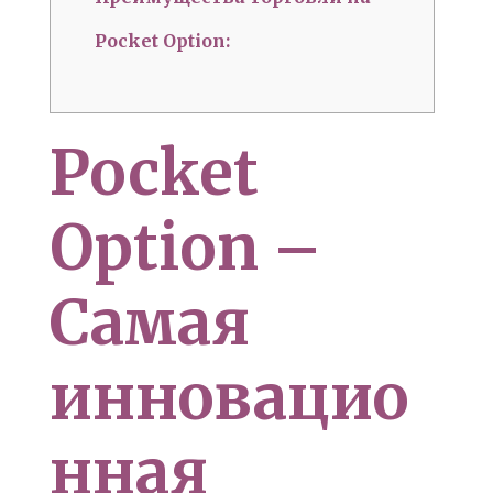
Pocket Option:
Pocket
Option –
Самая
инновацио
нная