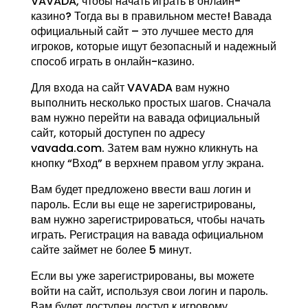
VAVADA, чтобы начать играть в онлайн-
казино? Тогда вы в правильном месте! Вавада
официальный сайт – это лучшее место для
игроков, которые ищут безопасный и надежный
способ играть в онлайн-казино.
Для входа на сайт VAVADA вам нужно
выполнить несколько простых шагов. Сначала
вам нужно перейти на вавада официальный
сайт, который доступен по адресу
vavada.com. Затем вам нужно кликнуть на
кнопку “Вход” в верхнем правом углу экрана.
Вам будет предложено ввести ваш логин и
пароль. Если вы еще не зарегистрированы,
вам нужно зарегистрироваться, чтобы начать
играть. Регистрация на вавада официальном
сайте займет не более 5 минут.
Если вы уже зарегистрированы, вы можете
войти на сайт, используя свои логин и пароль.
Вам будет доступен доступ к игровому