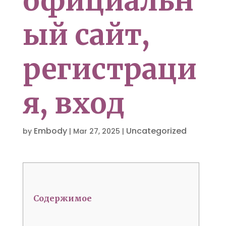
официальн
ый сайт,
регистраци
я, вход
Embody
Uncategorized
by
|
Mar 27, 2025
|
Содержимое