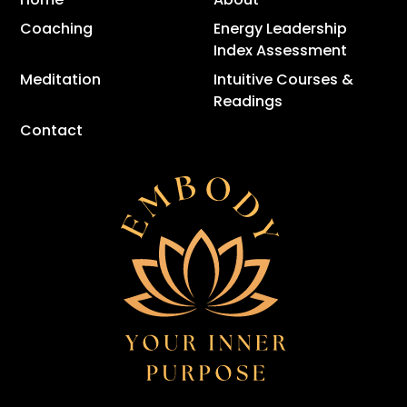
Coaching
Energy Leadership
Index Assessment
Meditation
Intuitive Courses &
Readings
Contact