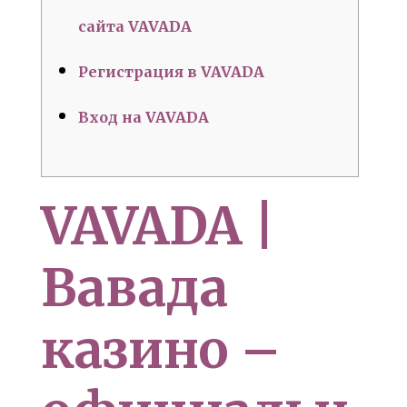
сайта VAVADA
Регистрация в VAVADA
Вход на VAVADA
VAVADA |
Вавада
казино –