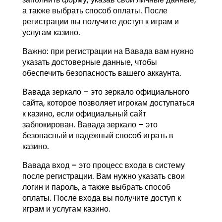
а также выбрать способ оплаты. После
регистрации вы получите доступ к играм и
услугам казино.
Важно: при регистрации на Вавада вам нужно
указать достоверные данные, чтобы
обеспечить безопасность вашего аккаунта.
Вавада зеркало – это зеркало официального
сайта, которое позволяет игрокам доступаться
к казино, если официальный сайт
заблокирован. Вавада зеркало – это
безопасный и надежный способ играть в
казино.
Вавада вход – это процесс входа в систему
после регистрации. Вам нужно указать свои
логин и пароль, а также выбрать способ
оплаты. После входа вы получите доступ к
играм и услугам казино.