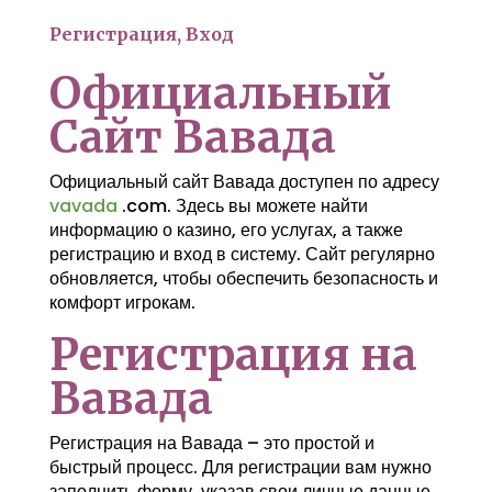
Регистрация, Вход
Официальный
Сайт Вавада
Официальный сайт Вавада доступен по адресу
vavada
.com. Здесь вы можете найти
информацию о казино, его услугах, а также
регистрацию и вход в систему. Сайт регулярно
обновляется, чтобы обеспечить безопасность и
комфорт игрокам.
Регистрация на
Вавада
Регистрация на Вавада – это простой и
быстрый процесс. Для регистрации вам нужно
заполнить форму, указав свои личные данные,