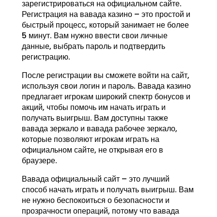
зарегистрироваться на официальном сайте.
Регистрация на вавада казино – это простой и
быстрый процесс, который занимает не более
5 минут. Вам нужно ввести свои личные
данные, выбрать пароль и подтвердить
регистрацию.
После регистрации вы сможете войти на сайт,
используя свои логин и пароль. Вавада казино
предлагает игрокам широкий спектр бонусов и
акций, чтобы помочь им начать играть и
получать выигрыш. Вам доступны также
вавада зеркало и вавада рабочее зеркало,
которые позволяют игрокам играть на
официальном сайте, не открывая его в
браузере.
Вавада официальный сайт – это лучший
способ начать играть и получать выигрыш. Вам
не нужно беспокоиться о безопасности и
прозрачности операций, потому что вавада