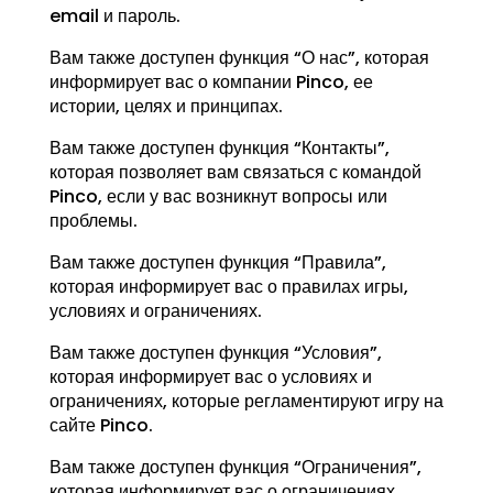
email и пароль.
Вам также доступен функция “О нас”, которая
информирует вас о компании Pinco, ее
истории, целях и принципах.
Вам также доступен функция “Контакты”,
которая позволяет вам связаться с командой
Pinco, если у вас возникнут вопросы или
проблемы.
Вам также доступен функция “Правила”,
которая информирует вас о правилах игры,
условиях и ограничениях.
Вам также доступен функция “Условия”,
которая информирует вас о условиях и
ограничениях, которые регламентируют игру на
сайте Pinco.
Вам также доступен функция “Ограничения”,
которая информирует вас о ограничениях,