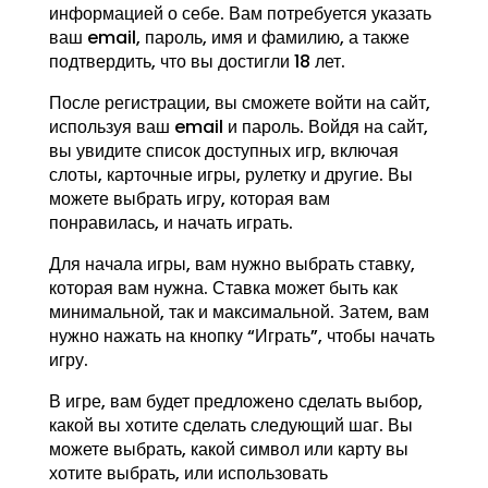
информацией о себе. Вам потребуется указать
ваш email, пароль, имя и фамилию, а также
подтвердить, что вы достигли 18 лет.
После регистрации, вы сможете войти на сайт,
используя ваш email и пароль. Войдя на сайт,
вы увидите список доступных игр, включая
слоты, карточные игры, рулетку и другие. Вы
можете выбрать игру, которая вам
понравилась, и начать играть.
Для начала игры, вам нужно выбрать ставку,
которая вам нужна. Ставка может быть как
минимальной, так и максимальной. Затем, вам
нужно нажать на кнопку “Играть”, чтобы начать
игру.
В игре, вам будет предложено сделать выбор,
какой вы хотите сделать следующий шаг. Вы
можете выбрать, какой символ или карту вы
хотите выбрать, или использовать