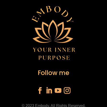
Follow me
© 2023 Embody. All Rights Reserved.