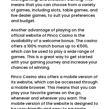
means that you can choose from a variety
of games, including slots, table games, and
live dealer games, to suit your preferences
and budget.
Another advantage of playing on the
official website of Pinco Casino is the
availability of a welcome bonus. The casino
offers a 100% match bonus up to €500,
which can be used to play a wide range of
games. This is a great way to get started
with your gaming journey and increase your
chances of winning.
Pinco Casino also offers a mobile version of
its website, which can be accessed through
a mobile browser. This means that you can
play your favorite games on the go,
whenever and wherever you want. The
mobile version of the website is designed to
be user-friendly and easy to navigate,