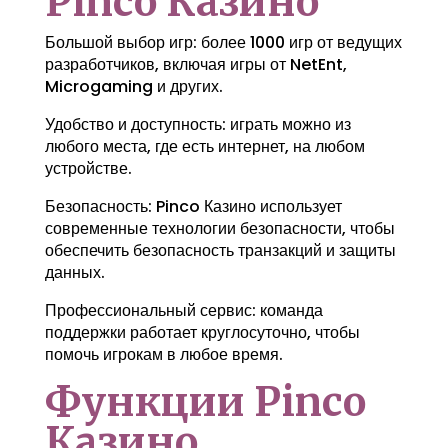
Pinco Казино
Большой выбор игр: более 1000 игр от ведущих
разработчиков, включая игры от NetEnt,
Microgaming и других.
Удобство и доступность: играть можно из
любого места, где есть интернет, на любом
устройстве.
Безопасность: Pinco Казино использует
современные технологии безопасности, чтобы
обеспечить безопасность транзакций и защиты
данных.
Профессиональный сервис: команда
поддержки работает круглосуточно, чтобы
помочь игрокам в любое время.
Функции Pinco
Казино