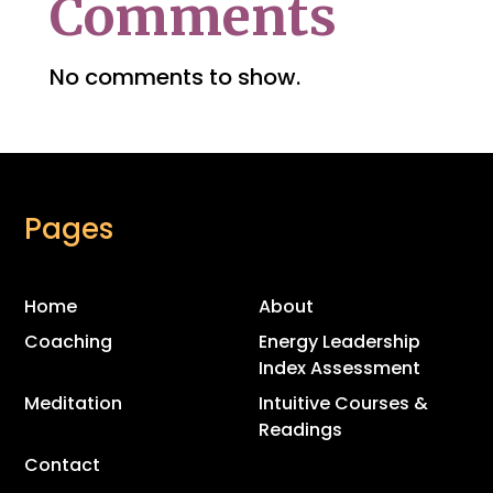
Comments
No comments to show.
Pages
Home
About
Coaching
Energy Leadership
Index Assessment
Meditation
Intuitive Courses &
Readings
Contact