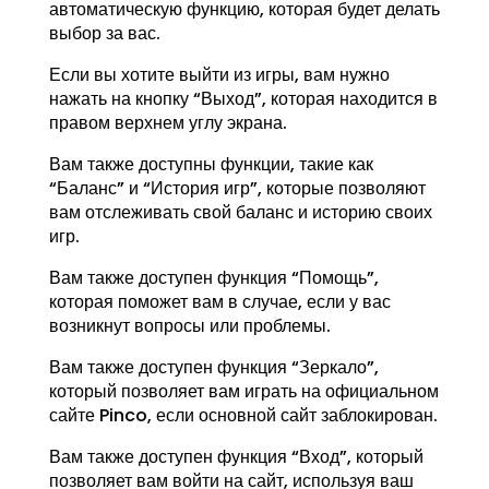
автоматическую функцию, которая будет делать
выбор за вас.
Если вы хотите выйти из игры, вам нужно
нажать на кнопку “Выход”, которая находится в
правом верхнем углу экрана.
Вам также доступны функции, такие как
“Баланс” и “История игр”, которые позволяют
вам отслеживать свой баланс и историю своих
игр.
Вам также доступен функция “Помощь”,
которая поможет вам в случае, если у вас
возникнут вопросы или проблемы.
Вам также доступен функция “Зеркало”,
который позволяет вам играть на официальном
сайте Pinco, если основной сайт заблокирован.
Вам также доступен функция “Вход”, который
позволяет вам войти на сайт, используя ваш