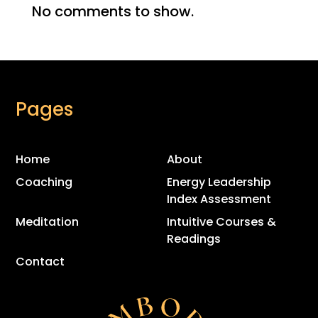
No comments to show.
Pages
Home
About
Coaching
Energy Leadership
Index Assessment
Meditation
Intuitive Courses &
Readings
Contact