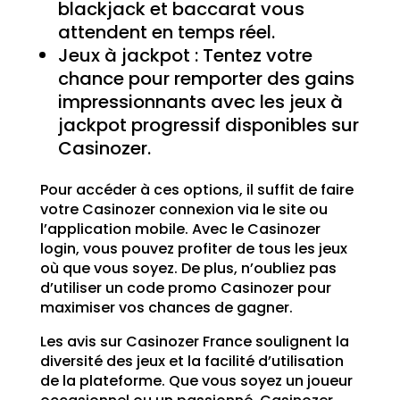
blackjack et baccarat vous
attendent en temps réel.
Jeux à jackpot : Tentez votre
chance pour remporter des gains
impressionnants avec les jeux à
jackpot progressif disponibles sur
Casinozer.
Pour accéder à ces options, il suffit de faire
votre Casinozer connexion via le site ou
l’application mobile. Avec le Casinozer
login, vous pouvez profiter de tous les jeux
où que vous soyez. De plus, n’oubliez pas
d’utiliser un code promo Casinozer pour
maximiser vos chances de gagner.
Les avis sur Casinozer France soulignent la
diversité des jeux et la facilité d’utilisation
de la plateforme. Que vous soyez un joueur