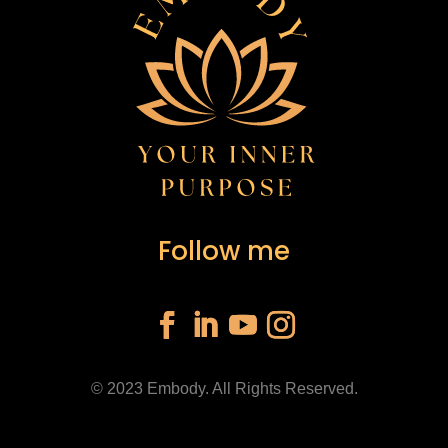
Follow me
© 2023 Embody. All Rights Reserved.