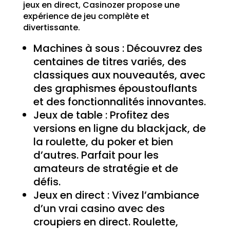
jeux en direct, Casinozer propose une
expérience de jeu complète et
divertissante.
Machines à sous : Découvrez des
centaines de titres variés, des
classiques aux nouveautés, avec
des graphismes époustouflants
et des fonctionnalités innovantes.
Jeux de table : Profitez des
versions en ligne du blackjack, de
la roulette, du poker et bien
d’autres. Parfait pour les
amateurs de stratégie et de
défis.
Jeux en direct : Vivez l’ambiance
d’un vrai casino avec des
croupiers en direct. Roulette,