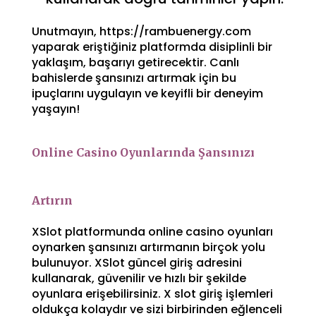
Unutmayın, https://rambuenergy.com
yaparak eriştiğiniz platformda disiplinli bir
yaklaşım, başarıyı getirecektir. Canlı
bahislerde şansınızı artırmak için bu
ipuçlarını uygulayın ve keyifli bir deneyim
yaşayın!
Online Casino Oyunlarında Şansınızı
Artırın
XSlot platformunda online casino oyunları
oynarken şansınızı artırmanın birçok yolu
bulunuyor. XSlot güncel giriş adresini
kullanarak, güvenilir ve hızlı bir şekilde
oyunlara erişebilirsiniz. X slot giriş işlemleri
oldukça kolaydır ve sizi birbirinden eğlenceli