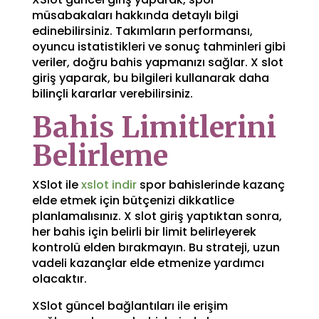
müsabakaları hakkında detaylı bilgi
edinebilirsiniz. Takımların performansı,
oyuncu istatistikleri ve sonuç tahminleri gibi
veriler, doğru bahis yapmanızı sağlar. X slot
giriş yaparak, bu bilgileri kullanarak daha
bilinçli kararlar verebilirsiniz.
Bahis Limitlerini
Belirleme
XSlot ile
xslot indir
spor bahislerinde kazanç
elde etmek için bütçenizi dikkatlice
planlamalısınız. X slot giriş yaptıktan sonra,
her bahis için belirli bir limit belirleyerek
kontrolü elden bırakmayın. Bu strateji, uzun
vadeli kazançlar elde etmenize yardımcı
olacaktır.
XSlot güncel bağlantıları ile erişim