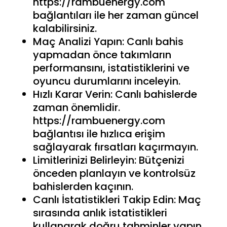
https://rambuenergy.com
bağlantıları ile her zaman güncel
kalabilirsiniz.
Maç Analizi Yapın: Canlı bahis
yapmadan önce takımların
performansını, istatistiklerini ve
oyuncu durumlarını inceleyin.
Hızlı Karar Verin: Canlı bahislerde
zaman önemlidir.
https://rambuenergy.com
bağlantısı ile hızlıca erişim
sağlayarak fırsatları kaçırmayın.
Limitlerinizi Belirleyin: Bütçenizi
önceden planlayın ve kontrolsüz
bahislerden kaçının.
Canlı İstatistikleri Takip Edin: Maç
sırasında anlık istatistikleri
kullanarak doğru tahminler yapın.