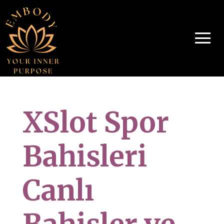
XSlot Spor
Bahisleri
Canlı