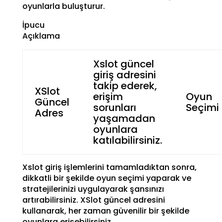
oyunlarla buluşturur.
İpucu
Açıklama
Xslot güncel
giriş adresini
takip ederek,
XSlot
erişim
Oyun
Güncel
sorunları
Seçimi
Adres
yaşamadan
oyunlara
katılabilirsiniz.
Xslot giriş işlemlerini tamamladıktan sonra,
dikkatli bir şekilde oyun seçimi yaparak ve
stratejilerinizi uygulayarak şansınızı
artırabilirsiniz. XSlot güncel adresini
kullanarak, her zaman güvenilir bir şekilde
oyunlara erişebilirsiniz.