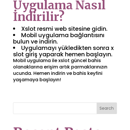
Uygulama Nasıl
İndirilir?
Xslot resmi web sitesine gidin.
Mobil uygulama bağlantısını
bulun ve indirin.
Uygulamayı yükledikten sonra x
slot giriş yaparak hemen başlayın.
Mobil uygulama ile xslot güncel bahis
olanaklarına erişim artık parmaklarınızın
ucunda. Hemen indirin ve bahis keyfini
yaşamaya başlayın!
Search