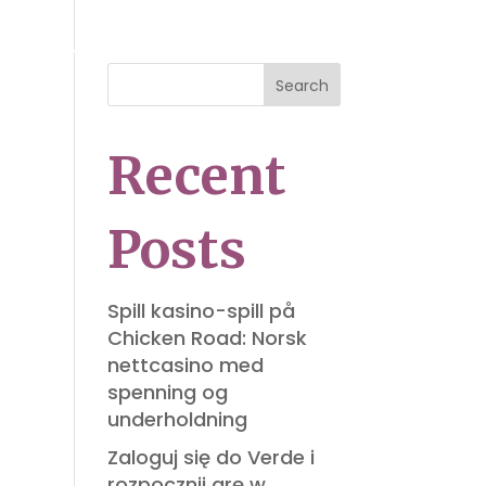
editation
Intuitive Courses & Readings
Contact
Search
Recent
Posts
Spill kasino-spill på
Chicken Road: Norsk
nettcasino med
spenning og
underholdning
Zaloguj się do Verde i
rozpocznij grę w