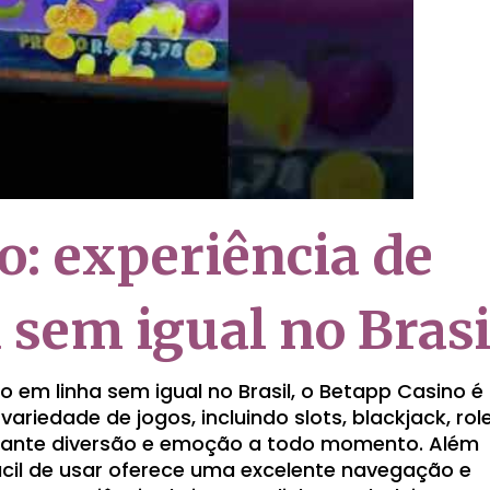
o: experiência de
 sem igual no Brasi
 em linha sem igual no Brasil, o Betapp Casino é
riedade de jogos, incluindo slots, blackjack, rol
arante diversão e emoção a todo momento. Além
fácil de usar oferece uma excelente navegação e