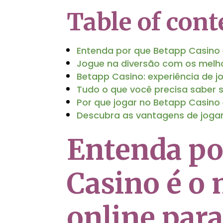
Table of cont
Entenda por que Betapp Casino é
Jogue na diversão com os melho
Betapp Casino: experiência de jo
Tudo o que você precisa saber s
Por que jogar no Betapp Casino 
Descubra as vantagens de jogar 
Entenda po
Casino é o
online para