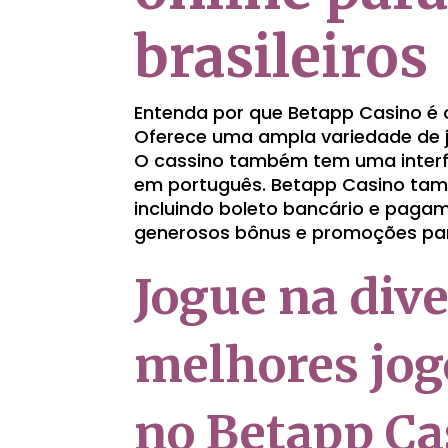
brasileiros
Entenda por que Betapp Casino é o
Oferece uma ampla variedade de jo
O cassino também tem uma interf
em português. Betapp Casino ta
incluindo boleto bancário e pagam
generosos bônus e promoções para
Jogue na div
melhores jog
no Betapp Ca