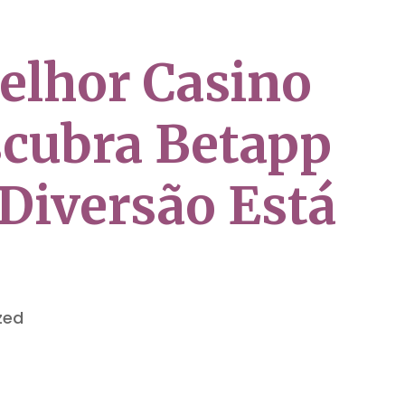
Coaching
Energy Leadership Index Assessment
M
elhor Casino
scubra Betapp
 Diversão Está
zed