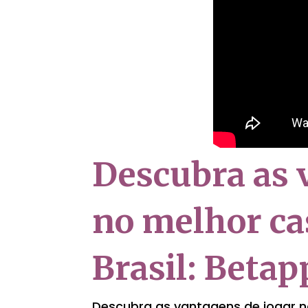
Descubra as 
no melhor ca
Brasil: Betap
Descubra as vantagens de jogar no