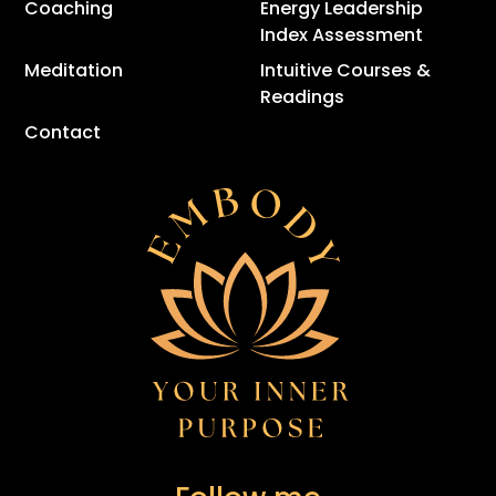
Coaching
Energy Leadership
Index Assessment
Meditation
Intuitive Courses &
Readings
Contact