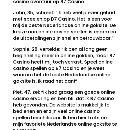
casino avontuur op B7 Casino!
John, 35, schreef: “Ik heb veel plezier gehad
met speelen op B7 Casino. Het is een voor
mij de beste Nederlandse online goksite. De
keuze aan online casino spellen is enorm en
de uitbetalingen zijn snel en betrouwbaar.”
Sophie, 28, vertelde: “Ik ben al lang geen
beginneling meer in online gokken, maar B7
Casino heeft mij toch verrast. Speel online
casino spellen op B7 Casino en je weet
waarom het de beste Nederlandse online
goksite is. Ik raad het aan!”
Piet, 47, zei: “Ik had graag een goede online
casino ervaring en ben blij dat ik B7 Casino
heb gevonden. De website is makkelijk te
bedienen en er zijn veel online casino
spellen beschikbaar. Ik ben hier trots om
mijn favoriete Nederlandse online goksite te