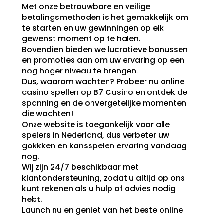
Met onze betrouwbare en veilige
betalingsmethoden is het gemakkelijk om
te starten en uw gewinningen op elk
gewenst moment op te halen.
Bovendien bieden we lucratieve bonussen
en promoties aan om uw ervaring op een
nog hoger niveau te brengen.
Dus, waarom wachten? Probeer nu online
casino spellen op B7 Casino en ontdek de
spanning en de onvergetelijke momenten
die wachten!
Onze website is toegankelijk voor alle
spelers in Nederland, dus verbeter uw
gokkken en kansspelen ervaring vandaag
nog.
Wij zijn 24/7 beschikbaar met
klantondersteuning, zodat u altijd op ons
kunt rekenen als u hulp of advies nodig
hebt.
Launch nu en geniet van het beste online