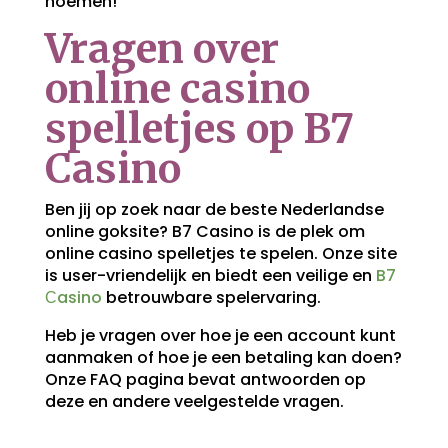
noemen!”
Vragen over
online casino
spelletjes op B7
Casino
Ben jij op zoek naar de beste Nederlandse
online goksite? B7 Casino is de plek om
online casino spelletjes te spelen. Onze site
is user-vriendelijk en biedt een veilige en
B7
Сasino
betrouwbare spelervaring.
Heb je vragen over hoe je een account kunt
aanmaken of hoe je een betaling kan doen?
Onze FAQ pagina bevat antwoorden op
deze en andere veelgestelde vragen.