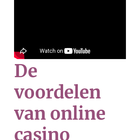
De
voordelen
van online
casino