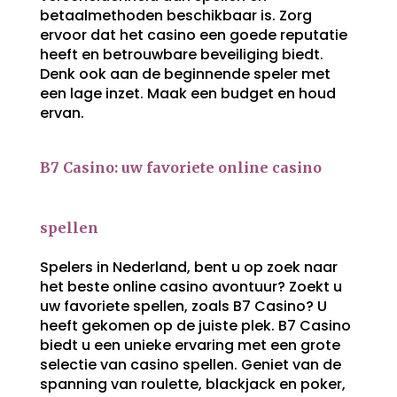
betaalmethoden beschikbaar is. Zorg
ervoor dat het casino een goede reputatie
heeft en betrouwbare beveiliging biedt.
Denk ook aan de beginnende speler met
een lage inzet. Maak een budget en houd
ervan.
B7 Casino: uw favoriete online casino
spellen
Spelers in Nederland, bent u op zoek naar
het beste online casino avontuur? Zoekt u
uw favoriete spellen, zoals B7 Casino? U
heeft gekomen op de juiste plek. B7 Casino
biedt u een unieke ervaring met een grote
selectie van casino spellen. Geniet van de
spanning van roulette, blackjack en poker,