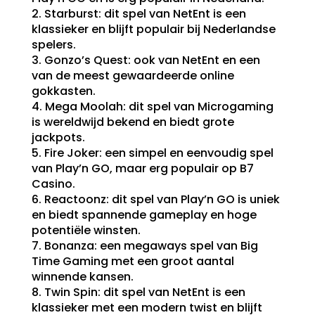
2. Starburst: dit spel van NetEnt is een
klassieker en blijft populair bij Nederlandse
spelers.
3. Gonzo’s Quest: ook van NetEnt en een
van de meest gewaardeerde online
gokkasten.
4. Mega Moolah: dit spel van Microgaming
is wereldwijd bekend en biedt grote
jackpots.
5. Fire Joker: een simpel en eenvoudig spel
van Play’n GO, maar erg populair op B7
Casino.
6. Reactoonz: dit spel van Play’n GO is uniek
en biedt spannende gameplay en hoge
potentiële winsten.
7. Bonanza: een megaways spel van Big
Time Gaming met een groot aantal
winnende kansen.
8. Twin Spin: dit spel van NetEnt is een
klassieker met een modern twist en blijft