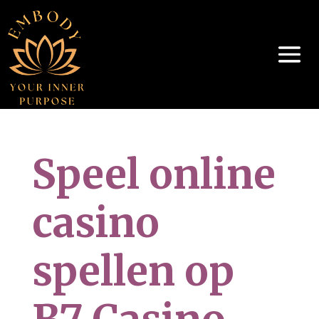
Speel online
casino
spellen op