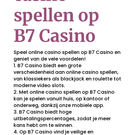
spellen op
B7 Casino
Speel online casino spellen op B7 Casino en
geniet van de vele voordelen!
1. B7 Casino biedt een grote
verscheidenheid aan online casino spellen,
van klassiekers als blackjack en roulette tot
moderne video slots.
2. Met online casino spellen op B7 Casino
kan je spelen vanuit huis, op kantoor of
onderweg, dankzij onze mobiele app.
3. B7 Casino biedt hoge
uitbetalingspercentages, zodat je meer
kans hebt om te winnen.
4. Op B7 Casino vind je veilige en