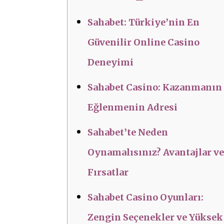
Sahabet: Türkiye’nin En
Güvenilir Online Casino
Deneyimi
Sahabet Casino: Kazanmanın
Eğlenmenin Adresi
Sahabet’te Neden
Oynamalısınız? Avantajlar v
Fırsatlar
Sahabet Casino Oyunları:
Zengin Seçenekler ve Yüksek