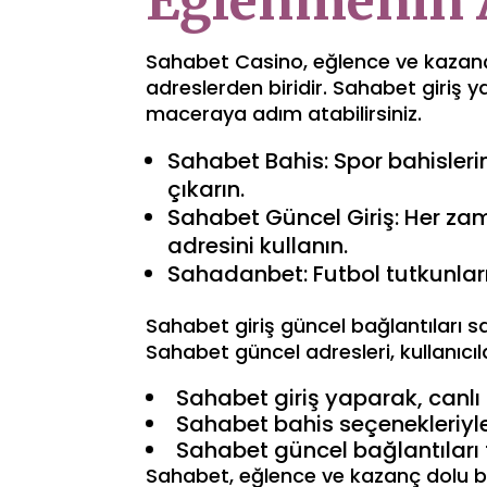
Eğlenmenin 
Sahabet Casino, eğlence ve kazanç 
adreslerden biridir. Sahabet giriş y
maceraya adım atabilirsiniz.
Sahabet Bahis: Spor bahisleri
çıkarın.
Sahabet Güncel Giriş: Her za
adresini kullanın.
Sahadanbet: Futbol tutkunları 
Sahabet giriş güncel bağlantıları sa
Sahabet güncel adresleri, kullanıcıl
Sahabet giriş yaparak, canlı 
Sahabet bahis seçenekleriyle s
Sahabet güncel bağlantıları
Sahabet, eğlence ve kazanç dolu bi