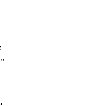
ş
rm.
bu