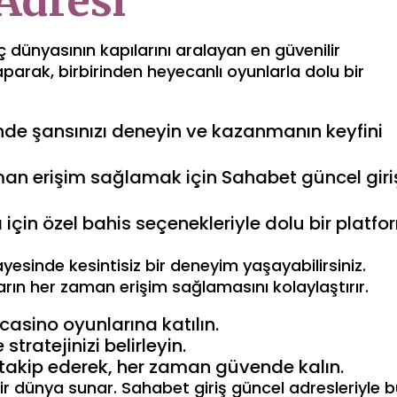
Adresi
dünyasının kapılarını aralayan en güvenilir
aparak, birbirinden heyecanlı oyunlarla dolu bir
nde şansınızı deneyin ve kazanmanın keyfini
man erişim sağlamak için Sahabet güncel giri
için özel bahis seçenekleriyle dolu bir platfo
yesinde kesintisiz bir deneyim yaşayabilirsiniz.
arın her zaman erişim sağlamasını kolaylaştırır.
casino oyunlarına katılın.
tratejinizi belirleyin.
 takip ederek, her zaman güvende kalın.
r dünya sunar. Sahabet giriş güncel adresleriyle 