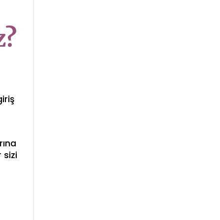
z?
iriş
rına
 sizi