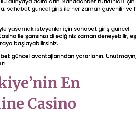
yülü dünyaya adım atın. Sahadanbet tutkunları için
sahabet guncel giris ile her zaman güvenilir ve hı
yle yaşamak isteyenler için sahabet giriş güncel
asino ile şansınızı dilediğiniz zaman deneyebilir, eş
raya başlayabilirsiniz.
bet güncel avantajlarından yararlanın. Unutmayın
t!
kiye’nin En
line Casino