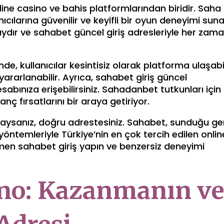
ine casino ve bahis platformlarından biridir. Saha
ıcılarına güvenilir ve keyifli bir oyun deneyimi suna
aydır ve sahabet güncel giriş adresleriyle her zam
e, kullanıcılar kesintisiz olarak platforma ulaşabil
rarlanabilir. Ayrıca, sahabet giriş güncel
esabınıza erişebilirsiniz. Sahadanbet tutkunları için
 fırsatlarını bir araya getiriyor.
daysanız, doğru adrestesiniz. Sahabet, sunduğu ge
öntemleriyle Türkiye’nin en çok tercih edilen onlin
emen sahabet giriş yapın ve benzersiz deneyimi
ino: Kazanmanın v