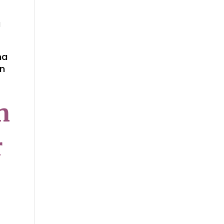
ı
ma
en
n
r
a