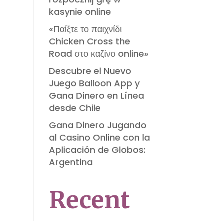
kasynie online
«Παίξτε το παιχνίδι
Chicken Cross the
Road στο καζίνο online»
Descubre el Nuevo
Juego Balloon App y
Gana Dinero en Línea
desde Chile
Gana Dinero Jugando
al Casino Online con la
Aplicación de Globos:
Argentina
Recent