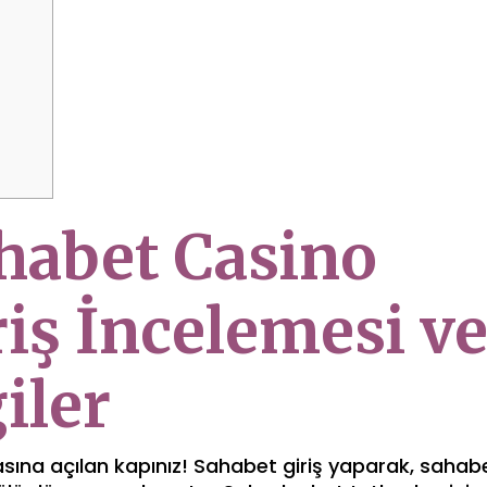
habet Casino
iş İncelemesi v
iler
sına açılan kapınız! Sahabet giriş yaparak, sahab