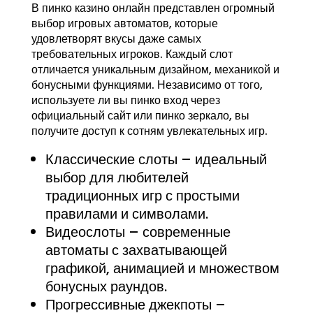
В пинко казино онлайн представлен огромный
выбор игровых автоматов, которые
удовлетворят вкусы даже самых
требовательных игроков. Каждый слот
отличается уникальным дизайном, механикой и
бонусными функциями. Независимо от того,
используете ли вы пинко вход через
официальный сайт или пинко зеркало, вы
получите доступ к сотням увлекательных игр.
Классические слоты – идеальный
выбор для любителей
традиционных игр с простыми
правилами и символами.
Видеослоты – современные
автоматы с захватывающей
графикой, анимацией и множеством
бонусных раундов.
Прогрессивные джекпоты –