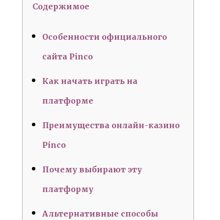
Содержимое
Особенности официального
сайта Pinco
Как начать играть на
платформе
Преимущества онлайн-казино
Pinco
Почему выбирают эту
платформу
Альтернативные способы