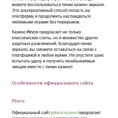
можете воспользоваться пинко казино зеркало.
Это альтернативный способ попасть на
платформу и продолжить наслаждаться
любимыми играми без перерывов.
Казино Pinco предлагает не только
классические слоты, но и множество других
азартных развлечений. Благодаря пинко
зеркало, вы сможете оставаться на связи с
платформой в любое время. Не упустите шанс
испытать удачу и получить незабываемые
эмоции вместе с пинко казино!
Особенности официального сайта
Pinco
Официальный сайт
pinco казино
предлагает