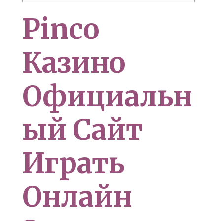
Pinco
Казино
Официальн
ый Сайт
Играть
Онлайн