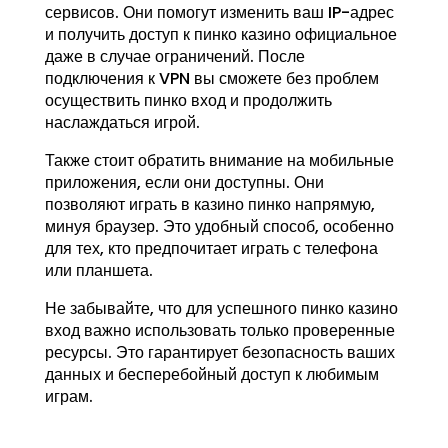
сервисов. Они помогут изменить ваш IP-адрес
и получить доступ к пинко казино официальное
даже в случае ограничений. После
подключения к VPN вы сможете без проблем
осуществить пинко вход и продолжить
наслаждаться игрой.
Также стоит обратить внимание на мобильные
приложения, если они доступны. Они
позволяют играть в казино пинко напрямую,
минуя браузер. Это удобный способ, особенно
для тех, кто предпочитает играть с телефона
или планшета.
Не забывайте, что для успешного пинко казино
вход важно использовать только проверенные
ресурсы. Это гарантирует безопасность ваших
данных и бесперебойный доступ к любимым
играм.