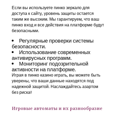
Если вы используете пинко зеркало для
доступа к сайту, уровень защиты остается
таким же высоким. Мы гарантируем, что ваш
пинко вход и все действия на платформе будут
безопасными.
Регулярные проверки системы
безопасности.
Использование современных
антивирусных программ.
Мониторинг подозрительной
активности на платформе.
Играя в пинко казино играть, вы можете быть
уверены, что ваши данные находятся под
надежной защитой. Наслаждайтесь азартом
без риска!
Игровые автоматы и их разнообразие