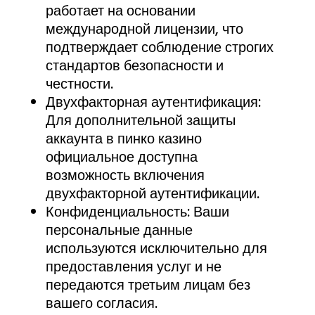
работает на основании
международной лицензии, что
подтверждает соблюдение строгих
стандартов безопасности и
честности.
Двухфакторная аутентификация:
Для дополнительной защиты
аккаунта в пинко казино
официальное доступна
возможность включения
двухфакторной аутентификации.
Конфиденциальность: Ваши
персональные данные
используются исключительно для
предоставления услуг и не
передаются третьим лицам без
вашего согласия.