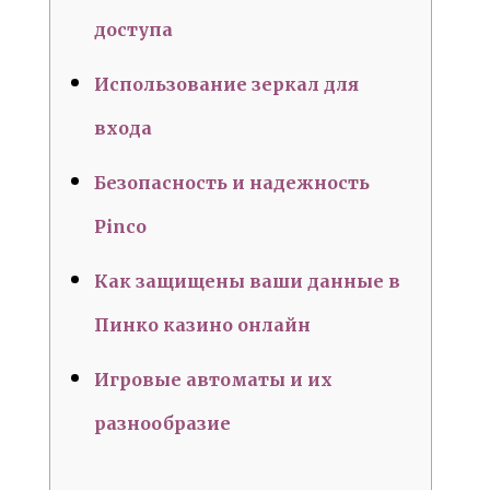
доступа
Использование зеркал для
входа
Безопасность и надежность
Pinco
Как защищены ваши данные в
Пинко казино онлайн
Игровые автоматы и их
разнообразие