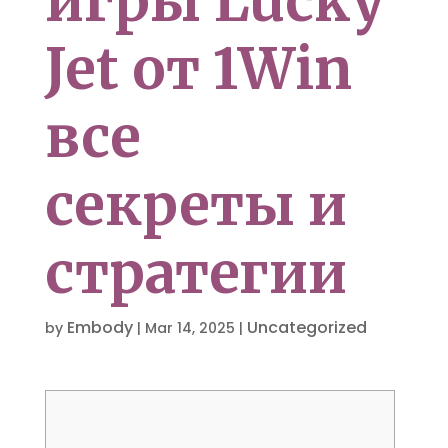
игры Lucky
Jet от 1Win
все
секреты и
стратегии
Embody
Uncategorized
by
|
Mar 14, 2025
|