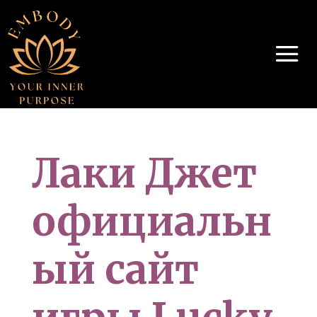
Лаки Джет
официальн
ый сайт