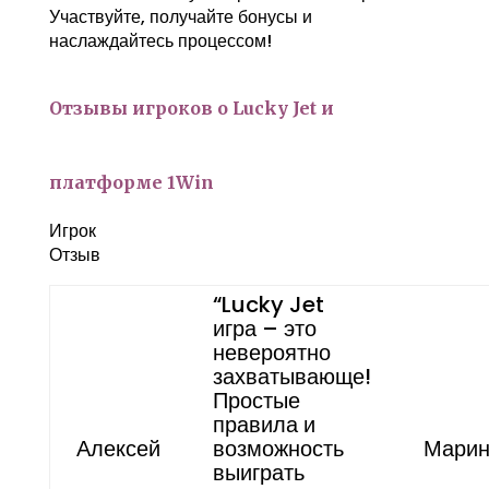
Участвуйте, получайте бонусы и
наслаждайтесь процессом!
Отзывы игроков о Lucky Jet и
платформе 1Win
Игрок
Отзыв
“Lucky Jet
игра – это
невероятно
захватывающе!
Простые
правила и
Алексей
возможность
Марин
выиграть