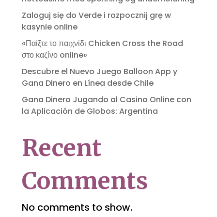
Zaloguj się do Verde i rozpocznij grę w
kasynie online
«Παίξτε το παιχνίδι Chicken Cross the Road
στο καζίνο online»
Descubre el Nuevo Juego Balloon App y
Gana Dinero en Línea desde Chile
Gana Dinero Jugando al Casino Online con
la Aplicación de Globos: Argentina
Recent
Comments
No comments to show.