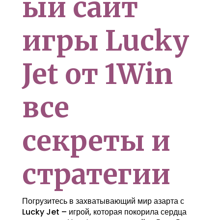
ый сайт
игры Lucky
Jet от 1Win
все
секреты и
стратегии
Погрузитесь в захватывающий мир азарта с
Lucky Jet – игрой, которая покорила сердца