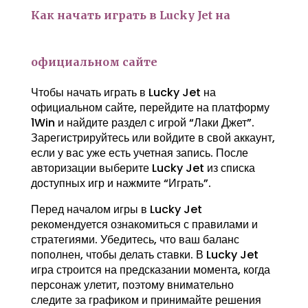
Как начать играть в Lucky Jet на
официальном сайте
Чтобы начать играть в Lucky Jet на
официальном сайте, перейдите на платформу
1Win и найдите раздел с игрой “Лаки Джет”.
Зарегистрируйтесь или войдите в свой аккаунт,
если у вас уже есть учетная запись. После
авторизации выберите Lucky Jet из списка
доступных игр и нажмите “Играть”.
Перед началом игры в Lucky Jet
рекомендуется ознакомиться с правилами и
стратегиями. Убедитесь, что ваш баланс
пополнен, чтобы делать ставки. В Lucky Jet
игра строится на предсказании момента, когда
персонаж улетит, поэтому внимательно
следите за графиком и принимайте решения