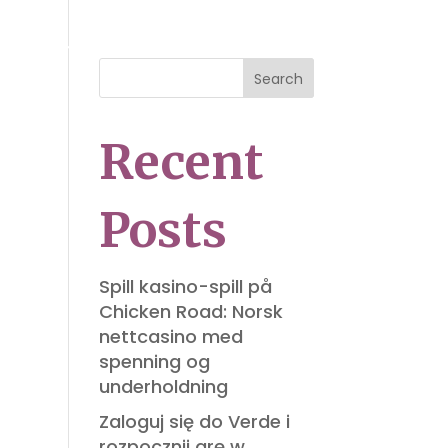
editation
Intuitive Courses & Readings
Contact
Search
Recent
Posts
Spill kasino-spill på
Chicken Road: Norsk
nettcasino med
spenning og
underholdning
Zaloguj się do Verde i
rozpocznij grę w