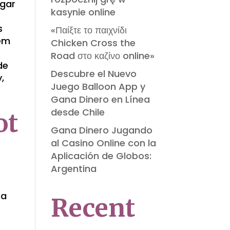
ugar
kasynie online
s
«Παίξτε το παιχνίδι
 em
Chicken Cross the
Road στο καζίνο online»
de
Descubre el Nuevo
,
Juego Balloon App y
Gana Dinero en Línea
desde Chile
ot
Gana Dinero Jugando
al Casino Online con la
Aplicación de Globos:
Argentina
 a
Recent