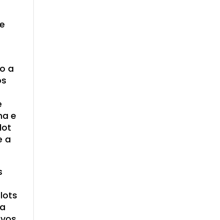
de
o a
os
e
ma e
lot
e a
s
lots
ca
ovos