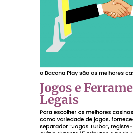
o Bacana Play são os melhores cas
Jogos e Ferrame
Legais
Para escolher os melhores casinos
como variedade de jogos, fornece
separador “Jogos Turbo”, registe-s