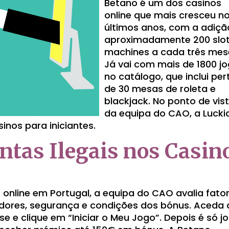
Betano é um dos casinos
online que mais cresceu n
últimos anos, com a adiçã
aproximadamente 200 slo
machines a cada três mes
Já vai com mais de 1800 j
no catálogo, que inclui per
de 30 mesas de roleta e
blackjack. No ponto de vis
da equipa do CAO, a Lucki
inos para iniciantes.
ntas Ilegais nos Casin
 online em Portugal, a equipa do CAO avalia fato
dores, segurança e condições dos bónus. Aceda 
e e clique em “Iniciar o Meu Jogo”. Depois é só j