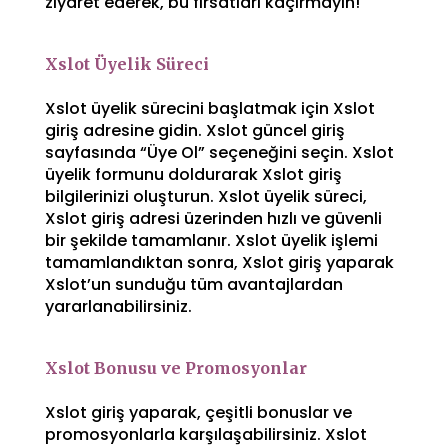
ziyaret ederek, bu fırsatları kaçırmayın!
Xslot Üyelik Süreci
Xslot üyelik sürecini başlatmak için Xslot
giriş adresine gidin. Xslot güncel giriş
sayfasında “Üye Ol” seçeneğini seçin. Xslot
üyelik formunu doldurarak Xslot giriş
bilgilerinizi oluşturun. Xslot üyelik süreci,
Xslot giriş adresi üzerinden hızlı ve güvenli
bir şekilde tamamlanır. Xslot üyelik işlemi
tamamlandıktan sonra, Xslot giriş yaparak
Xslot’un sunduğu tüm avantajlardan
yararlanabilirsiniz.
Xslot Bonusu ve Promosyonlar
Xslot giriş yaparak, çeşitli bonuslar ve
promosyonlarla karşılaşabilirsiniz. Xslot