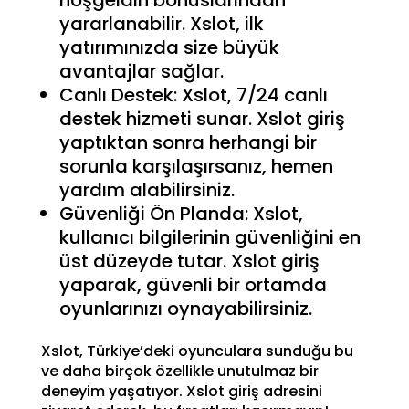
yararlanabilir. Xslot, ilk
yatırımınızda size büyük
avantajlar sağlar.
Canlı Destek: Xslot, 7/24 canlı
destek hizmeti sunar. Xslot giriş
yaptıktan sonra herhangi bir
sorunla karşılaşırsanız, hemen
yardım alabilirsiniz.
Güvenliği Ön Planda: Xslot,
kullanıcı bilgilerinin güvenliğini en
üst düzeyde tutar. Xslot giriş
yaparak, güvenli bir ortamda
oyunlarınızı oynayabilirsiniz.
Xslot, Türkiye’deki oyunculara sunduğu bu
ve daha birçok özellikle unutulmaz bir
deneyim yaşatıyor. Xslot giriş adresini