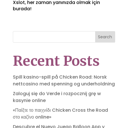
Xslot, her zaman yanınızda olmak için
burada!
Search
Recent Posts
Spill kasino-spill på Chicken Road: Norsk
nettcasino med spenning og underholdning
Zaloguj się do Verde i rozpocznij grę w
kasynie online
«Παίξτε το παιχνίδι Chicken Cross the Road
στο καζίνο online»
Descubre el Nuevo Juego Balloon App y