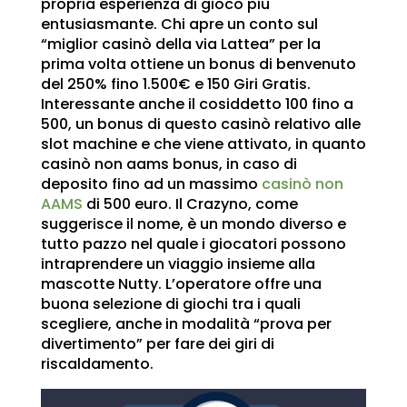
propria esperienza di gioco più
entusiasmante. Chi apre un conto sul
“miglior casinò della via Lattea” per la
prima volta ottiene un bonus di benvenuto
del 250% fino 1.500€ e 150 Giri Gratis.
Interessante anche il cosiddetto 100 fino a
500, un bonus di questo casinò relativo alle
slot machine e che viene attivato, in quanto
casinò non aams bonus, in caso di
deposito fino ad un massimo
casinò non
AAMS
di 500 euro. Il Crazyno, come
suggerisce il nome, è un mondo diverso e
tutto pazzo nel quale i giocatori possono
intraprendere un viaggio insieme alla
mascotte Nutty. L’operatore offre una
buona selezione di giochi tra i quali
scegliere, anche in modalità “prova per
divertimento” per fare dei giri di
riscaldamento.