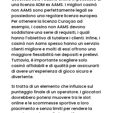
una licenza ADM ex AAMS. I migliori casinò
non AAMS sono perfettamente legali se
possiedono una regolare licenza europea.
Per ottenere la licenza Curaçao ad
esempio, i casino non AAMS devono
soddisfare una serie di requisiti, i quali
hanno l’obiettivo di tutelare i clienti. Infine, i
casinò non Aams spesso hanno un servizio
clienti migliore e molti di essi offrono una
maggiore flessibilità nei depositi e prelievi.
Tuttavia, è importante scegliere solo
casinò affidabili e di qualità per assicurarti
di avere un’esperienza di gioco sicura e
divertente.
Si tratta di un elemento che influisce sul
punteggio finale di un operatore. I giocatori
dovrebbero potersi muovere tra le slot
online e le scommesse sportive a loro
piacimento e senza limiti per rendere la