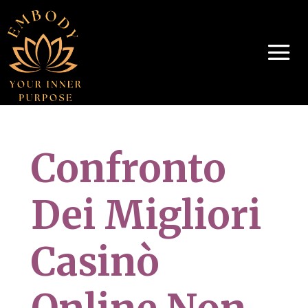
Confronto
Dei Migliori
Casinò