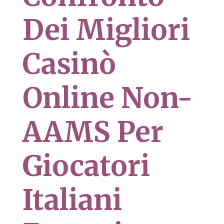
Dei Migliori
Casinò
Online Non-
AAMS Per
Giocatori
Italiani