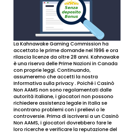
La Kahnawake Gaming Commission ha
accettato le prime domande nel 1996 e ora
rilascia licenze da oltre 28 anni. Kahnawake
è una riserva delle Prime Nazioni in Canada
con proprie leggi. Continuando,
assumeremo che accetti la nostra
Informativa sulla privacy . Poiché i Casinò
Non AAMS non sono regolamentati dalle
autorità italiane, i giocatori non possono
richiedere assistenza legale in Italia se
incontrano problemi con i prelievi o le
controversie. Prima di iscriversi a un Casinò
Non AAMS, i giocatori dovrebbero fare le
loro ricerche e verificare la reputazione del