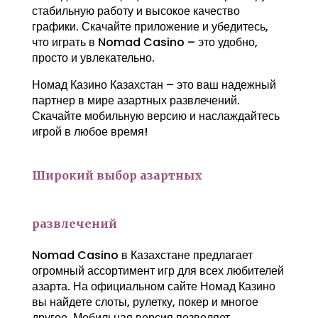
стабильную работу и высокое качество
графики. Скачайте приложение и убедитесь,
что играть в Nomad Casino – это удобно,
просто и увлекательно.
Номад Казино Казахстан – это ваш надежный
партнер в мире азартных развлечений.
Скачайте мобильную версию и наслаждайтесь
игрой в любое время!
Широкий выбор азартных
развлечений
Nomad Casino в Казахстане предлагает
огромный ассортимент игр для всех любителей
азарта. На официальном сайте Номад Казино
вы найдете слоты, рулетку, покер и многое
другое. Мобильная версия позволяет