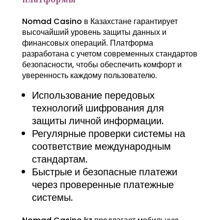
Nomad Casino в Казахстане гарантирует
высочайший уровень защиты данных и
финансовых операций. Платформа
разработана с учетом современных стандартов
безопасности, чтобы обеспечить комфорт и
уверенность каждому пользователю.
Использование передовых
технологий шифрования для
защиты личной информации.
Регулярные проверки системы на
соответствие международным
стандартам.
Быстрые и безопасные платежи
через проверенные платежные
системы.