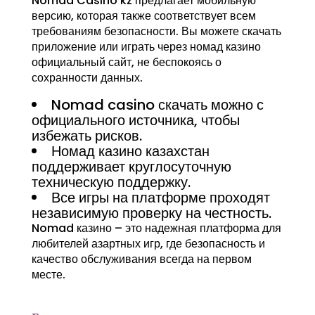
Nomad Casino kz предлагает мобильную
версию, которая также соответствует всем
требованиям безопасности. Вы можете скачать
приложение или играть через номад казино
официальный сайт, не беспокоясь о
сохранности данных.
Nomad casino скачать можно с
официального источника, чтобы
избежать рисков.
Номад казино казахстан
поддерживает круглосуточную
техническую поддержку.
Все игры на платформе проходят
независимую проверку на честность.
Nomad казино – это надежная платформа для
любителей азартных игр, где безопасность и
качество обслуживания всегда на первом
месте.