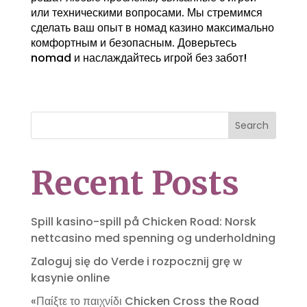
или техническими вопросами. Мы стремимся
сделать ваш опыт в номад казино максимально
комфортным и безопасным. Доверьтесь
nomad и наслаждайтесь игрой без забот!
Search
Recent Posts
Spill kasino-spill på Chicken Road: Norsk
nettcasino med spenning og underholdning
Zaloguj się do Verde i rozpocznij grę w
kasynie online
«Παίξτε το παιχνίδι Chicken Cross the Road