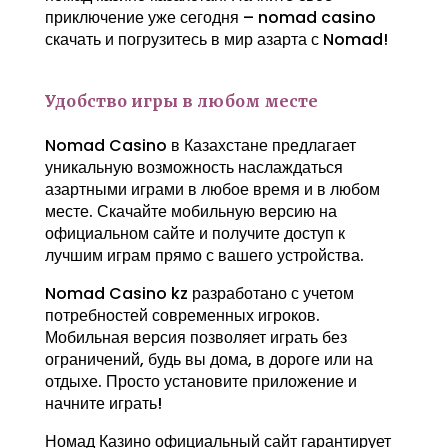
приключение уже сегодня – nomad casino
скачать и погрузитесь в мир азарта с Nomad!
Удобство игры в любом месте
Nomad Casino в Казахстане предлагает
уникальную возможность наслаждаться
азартными играми в любое время и в любом
месте. Скачайте мобильную версию на
официальном сайте и получите доступ к
лучшим играм прямо с вашего устройства.
Nomad Casino kz разработано с учетом
потребностей современных игроков.
Мобильная версия позволяет играть без
ограничений, будь вы дома, в дороге или на
отдыхе. Просто установите приложение и
начните играть!
Номад Казино официальный сайт гарантирует