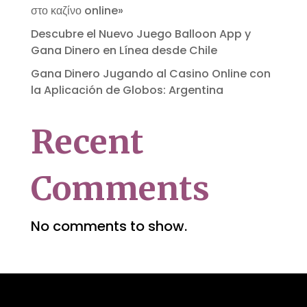
στο καζίνο online»
Descubre el Nuevo Juego Balloon App y
Gana Dinero en Línea desde Chile
Gana Dinero Jugando al Casino Online con
la Aplicación de Globos: Argentina
Recent
Comments
No comments to show.