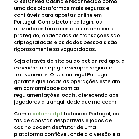
O BetOnRed Casino é reconhecido como
uma das plataformas mais seguras e
confiáveis para apostas online em
Portugal. Com o betonred login, os
utilizadores têm acesso a um ambiente
protegido, onde todas as transações são
criptografadas e os dados pessoais são
rigorosamente salvaguardados.
Seja através do site ou do bet on red app, a
experiência de jogo é sempre segura e
transparente. O casino legal Portugal
garante que todas as operações estejam
em conformidade com as
regulamentações locais, oferecendo aos
jogadores a tranquilidade que merecem.
Com o
betonred pt
betonred Portugal, os
fãs de apostas desportivas e jogos de
casino podem desfrutar de uma
plataforma confiável, onde a diversão e a