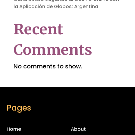
la Aplicación de Globos: Argentina
Recent
Comments
No comments to show.
Pages
Home
About