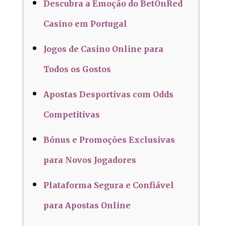
Descubra a Emoção do BetOnRed
Casino em Portugal
Jogos de Casino Online para
Todos os Gostos
Apostas Desportivas com Odds
Competitivas
Bónus e Promoções Exclusivas
para Novos Jogadores
Plataforma Segura e Confiável
para Apostas Online