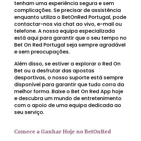
tenham uma experiência segura e sem
complicações. Se precisar de assistência
enquanto utiliza o BetOnRed Portugal, pode
contactar-nos via chat ao vivo, e-mail ou
telefone. A nossa equipa especializada
está aqui para garantir que o seu tempo no
Bet On Red Portugal seja sempre agradável
e sem preocupações.
Além disso, se estiver a explorar o Red On
Bet ou a desfrutar das apostas
desportivas, o nosso suporte está sempre
disponível para garantir que tudo corra da
melhor forma. Baixe o Bet On Red App hoje
e descubra um mundo de entretenimento
com o apoio de uma equipa dedicada ao
seu serviço.
Comece a Ganhar Hoje no BetOnRed