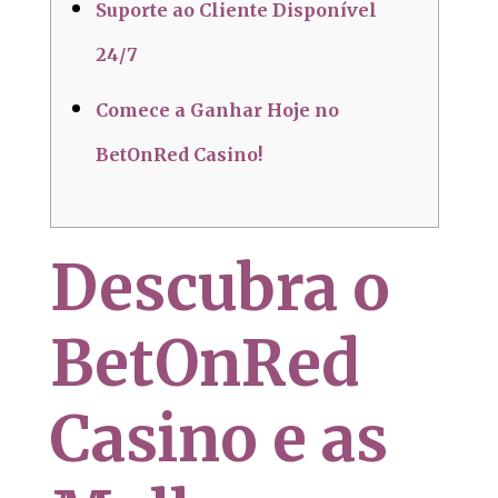
Suporte ao Cliente Disponível
24/7
Comece a Ganhar Hoje no
BetOnRed Casino!
Descubra o
BetOnRed
Casino e as