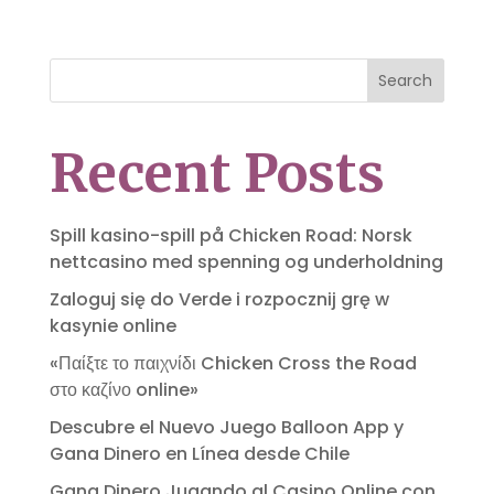
Search
Recent Posts
Spill kasino-spill på Chicken Road: Norsk
nettcasino med spenning og underholdning
Zaloguj się do Verde i rozpocznij grę w
kasynie online
«Παίξτε το παιχνίδι Chicken Cross the Road
στο καζίνο online»
Descubre el Nuevo Juego Balloon App y
Gana Dinero en Línea desde Chile
Gana Dinero Jugando al Casino Online con