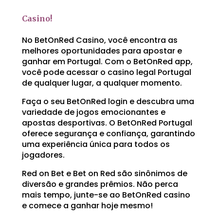
Casino!
No BetOnRed Casino, você encontra as
melhores oportunidades para apostar e
ganhar em Portugal. Com o BetOnRed app,
você pode acessar o casino legal Portugal
de qualquer lugar, a qualquer momento.
Faça o seu BetOnRed login e descubra uma
variedade de jogos emocionantes e
apostas desportivas. O BetOnRed Portugal
oferece segurança e confiança, garantindo
uma experiência única para todos os
jogadores.
Red on Bet e Bet on Red são sinônimos de
diversão e grandes prêmios. Não perca
mais tempo, junte-se ao BetOnRed casino
e comece a ganhar hoje mesmo!