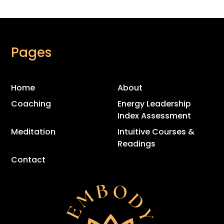
Pages
Home
About
Coaching
Energy Leadership
Index Assessment
Meditation
Intuitive Courses &
Readings
Contact