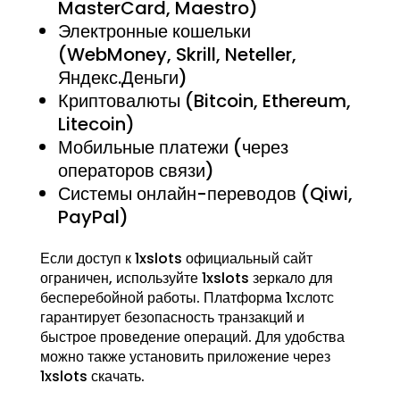
MasterCard, Maestro)
Электронные кошельки
(WebMoney, Skrill, Neteller,
Яндекс.Деньги)
Криптовалюты (Bitcoin, Ethereum,
Litecoin)
Мобильные платежи (через
операторов связи)
Системы онлайн-переводов (Qiwi,
PayPal)
Если доступ к 1xslots официальный сайт
ограничен, используйте 1xslots зеркало для
бесперебойной работы. Платформа 1хслотс
гарантирует безопасность транзакций и
быстрое проведение операций. Для удобства
можно также установить приложение через
1xslots скачать.