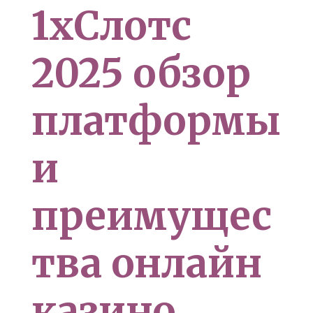
1хСлотс
2025 обзор
платформы
и
преимущес
тва онлайн
казино