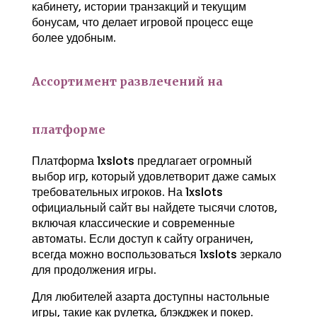
кабинету, истории транзакций и текущим
бонусам, что делает игровой процесс еще
более удобным.
Ассортимент развлечений на
платформе
Платформа 1xslots предлагает огромный
выбор игр, который удовлетворит даже самых
требовательных игроков. На 1xslots
официальный сайт вы найдете тысячи слотов,
включая классические и современные
автоматы. Если доступ к сайту ограничен,
всегда можно воспользоваться 1xslots зеркало
для продолжения игры.
Для любителей азарта доступны настольные
игры, такие как рулетка, блэкджек и покер.