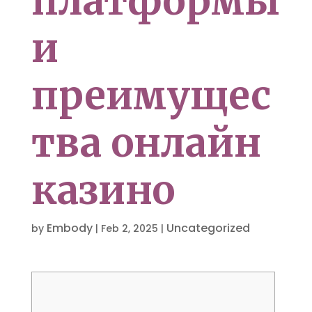
платформы
и
преимущес
тва онлайн
казино
Embody
Uncategorized
by
|
Feb 2, 2025
|