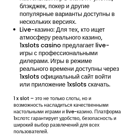
блэкджек, покер и другие
популярные варианты доступны в
нескольких версиях.
Live-казино: Для тех, кто ищет
атмосферу реального казино,
1xslots casino предлагает live-
игры с профессиональными
дилерами. Игры в режиме
реального времени доступны через
1xslots официальный сайт войти
или приложение 1xslots скачать.
1 x slot – это не только слоты, но и
возможность насладиться качественными
настольными играми и live-казино. Платформа
1хслотс гарантирует удобство, безопасность и
широкий выбор развлечений для всех
пользователей.