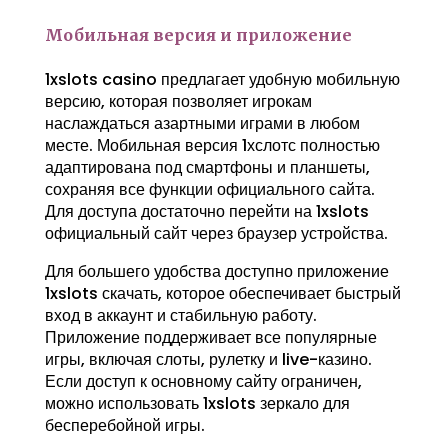
Мобильная версия и приложение
1xslots casino предлагает удобную мобильную
версию, которая позволяет игрокам
наслаждаться азартными играми в любом
месте. Мобильная версия 1хслотс полностью
адаптирована под смартфоны и планшеты,
сохраняя все функции официального сайта.
Для доступа достаточно перейти на 1xslots
официальный сайт через браузер устройства.
Для большего удобства доступно приложение
1xslots скачать, которое обеспечивает быстрый
вход в аккаунт и стабильную работу.
Приложение поддерживает все популярные
игры, включая слоты, рулетку и live-казино.
Если доступ к основному сайту ограничен,
можно использовать 1xslots зеркало для
бесперебойной игры.